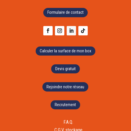
Formulaire de contact
Calculer la surface de mon box
Devis gratuit
Rejoindre notre réseau
Recrutement
F.A.Q.
C.G.V. stockage