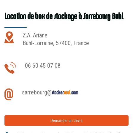
Location de box de stockage à Sarrebourg Buhl
Z.A. Ariane
Buhl-Lorraine, 57400, France
06 60 45 07 08
sarrebourg@
stocker
seul
.com
Demander un devis