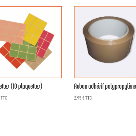
uettes (10 plaquettes)
Ruban adhésif polypropylèn
TTC
2,95
€
TTC