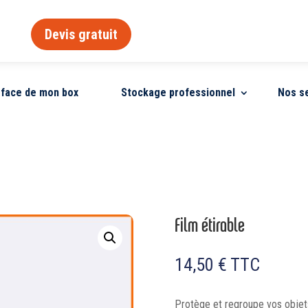
Devis gratuit
urface de mon box
Stockage professionnel
Nos s
Film étirable
14,50
€
TTC
Protège et regroupe vos objet