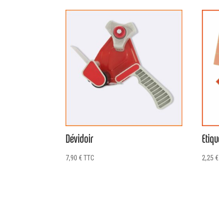
Dévidoir
Etiq
7,90
€
TTC
2,25
€