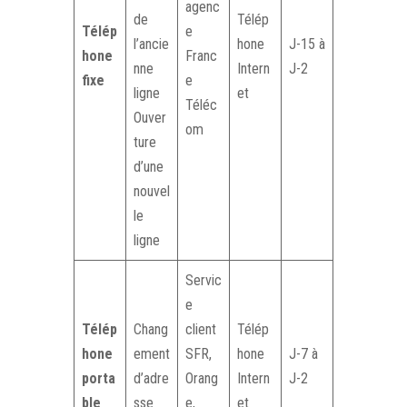
agenc
de
Télép
Télép
e
l’ancie
hone
J-15 à
hone
Franc
nne
Intern
J-2
fixe
e
ligne
et
Téléc
Ouver
om
ture
d’une
nouvel
le
ligne
Servic
e
Télép
Chang
client
Télép
hone
ement
SFR,
hone
J-7 à
porta
d’adre
Orang
Intern
J-2
ble
sse
e,
et