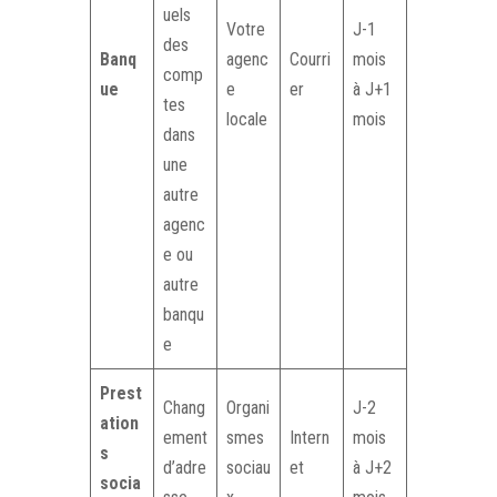
uels
Votre
J-1
des
Banq
agenc
Courri
mois
comp
ue
e
er
à J+1
tes
locale
mois
dans
une
autre
agenc
e ou
autre
banqu
e
Prest
Chang
Organi
J-2
ation
ement
smes
Intern
mois
s
d’adre
sociau
et
à J+2
socia