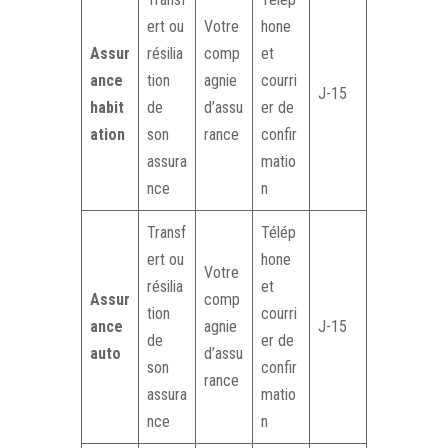
ert ou
Votre
hone
Assur
résilia
comp
et
ance
tion
agnie
courri
J-15
habit
de
d’assu
er de
ation
son
rance
confir
assura
matio
nce
n
Transf
Télép
ert ou
hone
Votre
résilia
et
Assur
comp
tion
courri
ance
agnie
J-15
de
er de
auto
d’assu
son
confir
rance
assura
matio
nce
n