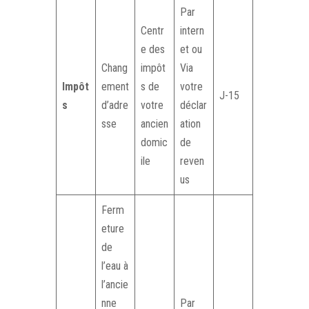
Par
Centr
intern
e des
et ou
Chang
impôt
Via
Impôt
ement
s de
votre
J-15
s
d’adre
votre
déclar
sse
ancien
ation
domic
de
ile
reven
us
Ferm
eture
de
l’eau à
l’ancie
nne
Par