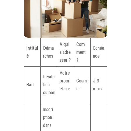
A qui
Com
Intitul
Déma
Echéa
s’adre
ment
é
rches
nce
sser ?
?
Votre
Résilia
propri
Courri
J-3
Bail
tion
étaire
er
mois
du bail
Inscri
ption
dans