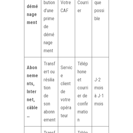
bution
Votre
Courri
que
démé
d’une
CAF
er
possi
nage
prime
ble
ment
de
démé
nage
ment
Transf
Télép
Abon
Servic
ert ou
hone
neme
e
résilia
et
J-2
nts,
client
tion
courri
mois
Inter
de
de
er de
à J-1
net,
votre
son
confir
mois
câble
opéra
abonn
matio
…
teur
ement
n
Transf
Télép