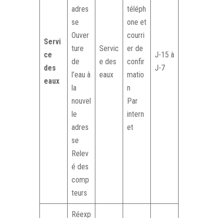
adres
téléph
se
one et
Ouver
courri
Servi
ture
Servic
er de
ce
J-15 à
de
e des
confir
des
J-7
l’eau à
eaux
matio
eaux
la
n
nouvel
Par
le
intern
adres
et
se
Relev
é des
comp
teurs
Réexp