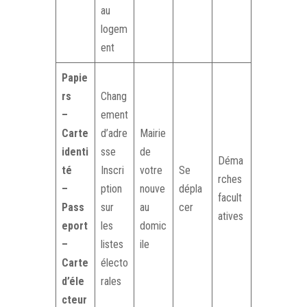
au
logem
ent
Papie
rs
Chang
–
ement
Carte
d’adre
Mairie
identi
sse
de
Déma
té
Inscri
votre
Se
rches
–
ption
nouve
dépla
facult
Pass
sur
au
cer
atives
eport
les
domic
–
listes
ile
Carte
électo
d’éle
rales
cteur