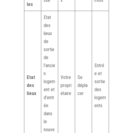
sse
x
mois
les
Etat
des
lieux
de
sortie
de
l’ancie
Entré
n
e et
Etat
Votre
Se
logem
sortie
des
propri
dépla
ent et
des
lieux
étaire
cer
d’entr
logem
ée
ents
dans
le
nouve