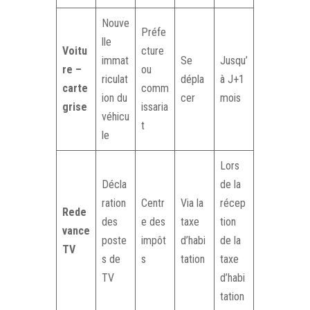
Nouve
Préfe
lle
Voitu
cture
immat
Se
Jusqu’
re –
ou
riculat
dépla
à J+1
carte
comm
ion du
cer
mois
grise
issaria
véhicu
t
le
Lors
Décla
de la
ration
Centr
Via la
récep
Rede
des
e des
taxe
tion
vance
poste
impôt
d’habi
de la
TV
s de
s
tation
taxe
TV
d’habi
tation