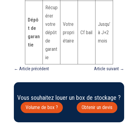
Récup
érer
Dépô
votre
Votre
Jusqu’
t de
dépôt
propri
Cf bail
à J+2
garan
de
étaire
mois
tie
garant
ie
←
Article précédent
Article suivant
→
Vous souhaitez louer un box de stockage ?
Volume de box ?
Obtenir un devis