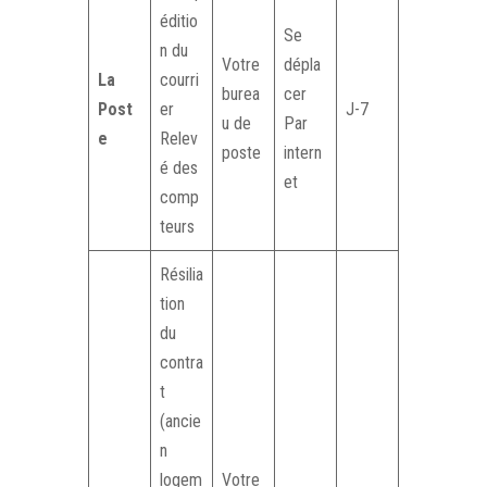
éditio
Se
n du
Votre
dépla
La
courri
burea
cer
Post
er
J-7
u de
Par
e
Relev
poste
intern
é des
et
comp
teurs
Résilia
tion
du
contra
t
(ancie
n
logem
Votre