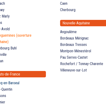
ach
Caen
gwy
Cherbourg
 Marly
ms
Nouvelle-Aquitaine
t-Avold
Angoulême
eguemines (ouverture
Bordeaux Mérignac
haine)
Bordeaux Tresses
ebourg Buhl
Montpon-Ménestérol
ville
Pau Serres-Castet
un
Rochefort / Tonnay-Charente
Villeneuve-sur-Lot
uts-de-France
q-en-Baroeul
t-Quentin
sons
nier