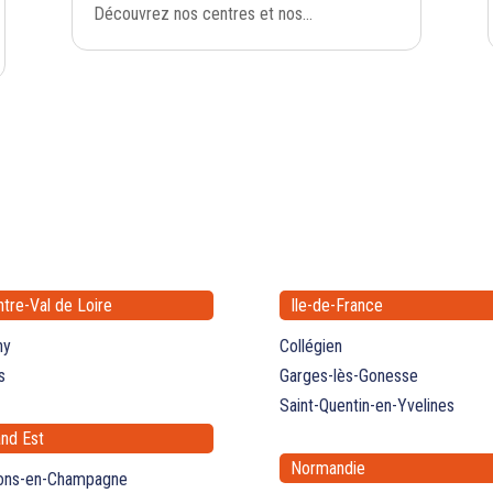
Découvrez nos centres et nos...
tre-Val de Loire
Ile-de-France
ny
Collégien
s
Garges-lès-Gonesse
Saint-Quentin-en-Yvelines
nd Est
Normandie
ons-en-Champagne