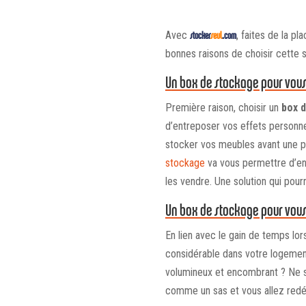
Avec
stocker
seul
.com
, faites de la p
bonnes raisons de choisir cette 
Un box de stockage pour vou
Première raison, choisir un
box 
d’entreposer vos effets personnel
stocker vos meubles avant une 
stockage
va vous permettre d’ent
les vendre. Une solution qui pour
Un box de stockage pour vous
En lien avec le gain de temps lo
considérable dans votre logemen
volumineux et encombrant ? Ne st
comme un sas et vous allez redéc