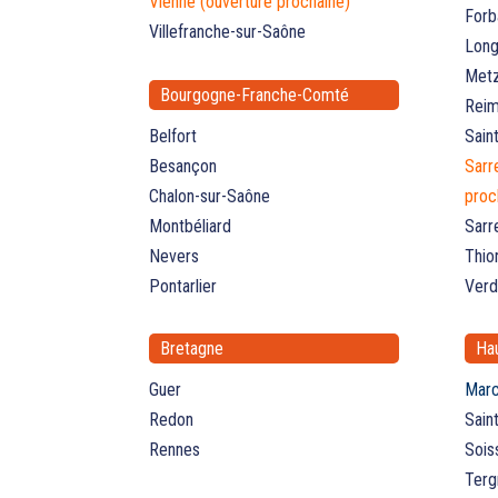
Vienne (ouverture prochaine)
Forb
Villefranche-sur-Saône
Lon
Metz
Bourgogne-Franche-Comté
Rei
Belfort
Sain
Besançon
Sarr
Chalon-sur-Saône
proc
Montbéliard
Sarr
Nevers
Thion
Pontarlier
Verd
Bretagne
Ha
Guer
Marc
Redon
Sain
Rennes
Sois
Terg